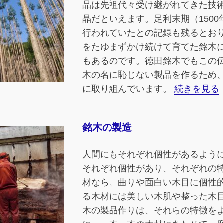
品は先祖代々受け継がれてきた技
晶だといえます。足利末期（150
行われていたとの記録も残るとお
をたゆまずかけ続けて育てた銘木
もあるのです。徳田銘木でもこの
木の名に恥じない製品を作るため
に取り組んでいます。
続きを見る
銘木の製造
人間にもそれぞれ個性があるよう
それぞれ個性があり、それぞれの
材なら、曲りや面白い木目に個性
る木材には美しい木肌や整った木
木の製品作りは、それらの特徴を